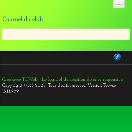
ACCUEIL
Courriel du club
ROUTE/TANDEM
×
LICENCE 2026
EVENEMENTS
ADHERENTS
▼
LA SECTION CYCLO
▼
Créé avec TOWeb - Le logiciel de création de sites responsive
.
Copyright ((c)) 2025. Tous droits réservés. Version Toweb:
TROMBINOSCOPE
13.1.1.989
Contact