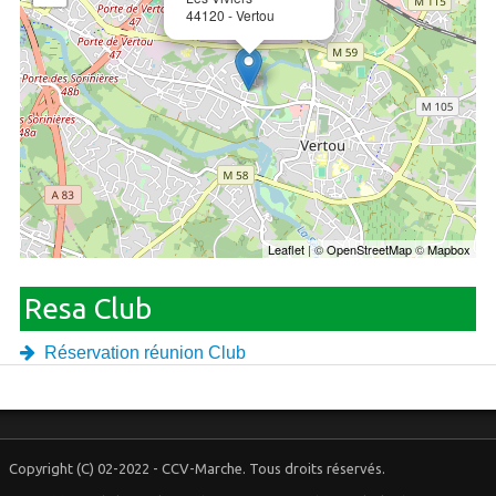
44120 - Vertou
Leaflet
| ©
OpenStreetMap
©
Mapbox
Resa Club
Réservation réunion Club
Copyright (C) 02-2022 - CCV-Marche. Tous droits réservés.