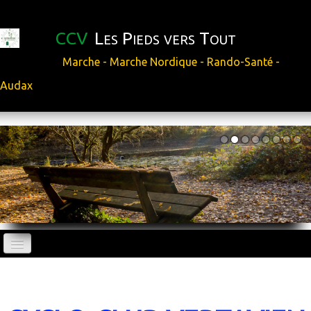
CCV
Les Pieds vers Tout
Marche - Marche Nordique - Rando-Santé -
Audax
ACCUEIL
AUDAX et sorties extérieures