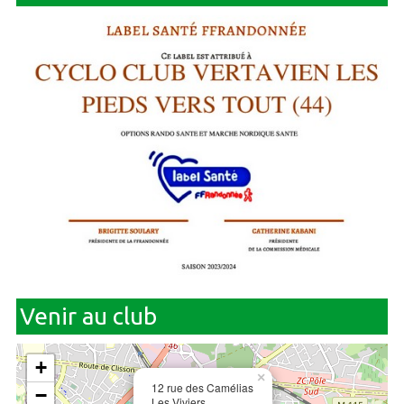
Venir au club
+
×
12 rue des Camélias
−
Les Viviers