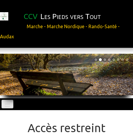
CCV
Les Pieds vers Tout
Marche - Marche Nordique - Rando-Santé -
Audax
ACCUEIL
Accès restreint
AUDAX et sorties extérieures