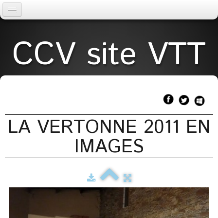
Accueil
CCV site VTT
AGENDA
La Vertonne
▼
TOPOS
LA VERTONNE 2011 EN
Météo
IMAGES
Liens
licences
Page 2