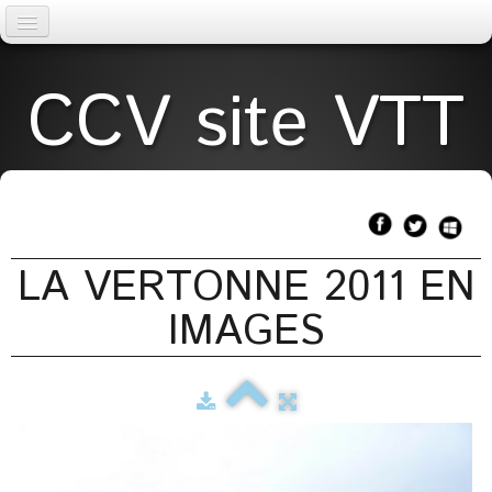
Accueil
CCV site VTT
AGENDA
La Vertonne
▼
TOPOS
LA VERTONNE 2011 EN
Météo
IMAGES
Liens
licences
Page 2