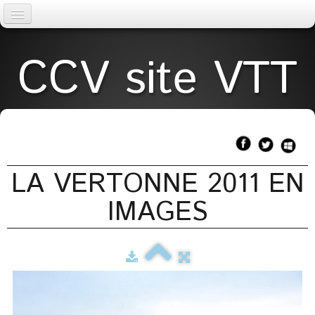
Accueil
CCV site VTT
AGENDA
La Vertonne
▼
TOPOS
LA VERTONNE 2011 EN
Météo
IMAGES
Liens
licences
Page 2