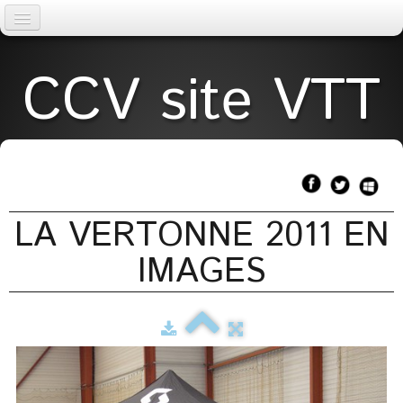
Accueil
CCV site VTT
AGENDA
La Vertonne
▼
TOPOS
LA VERTONNE 2011 EN
Météo
IMAGES
Liens
licences
Page 2